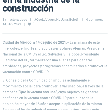
construcción
By 
masterwebcc
|
#QueLaVacunaNosUna
, 
Boletín
|
0 comment
|
0
14 julio, 2021    
|
Ciudad de México, a 14 de julio de 2021.
– La mañana de este
miércoles, el Ing. Francisco Javier Solares Alemán, Presidente
Nacional de la CMIC y el Lic. Salvador Villalobos, Presidente
Ejecutivo del CC, formalizaron una alianza para generar
actividades, proyectos y programas encaminados a promover la
vacunación contra COVID-19.
El Consejo de la Comunicación impulsa actualmente el
movimiento social para promover la vacunación, a través de la
campaña
“Que la vacuna nos una”,
cuyo objetivo es generar
confianza en la vacuna contra COVID-19 para que toda la
población mayor de 16 años acepte la aplicación de la misma.
Esto con el fin de reducir el número de muertes y evitar más