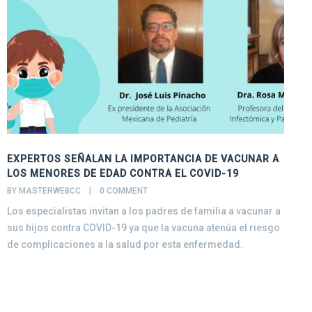
EXPERTOS SEÑALAN LA IMPORTANCIA DE VACUNAR A
E
LOS MENORES DE EDAD CONTRA EL COVID-19
B
BY MASTERWEBCC    |    
0 COMMENT
E
Los especialistas invitan a los padres de familia a vacunar a
a
sus hijos contra COVID-19 ya que la vacuna atenúa el riesgo
D
de complicaciones a la salud por esta enfermedad.