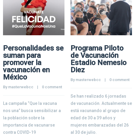
Personalidades se
Programa Piloto
suman para
de Vacunación
promover la
Estadio Nemesio
vacunación en
Diez
México
By 
masterwebcc
    |    
0 comment
By 
masterwebcc
    |    
0 comment
Se han realizado 6 jornadas
La campaña “Que la vacuna
de vacunación. Actualmente se
nos una” busca sensibilizar a
está vacunando al grupo de
la población sobre la
edad de 30 a 39 años y
importancia de vacunarse
mujeres embarazadas del 26
contra COVID-19
al 30 de julio.