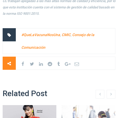
CC trabajan apegadas a las más altas normas de calidad y eficiencia, por lo
que esta institución cuenta con el sistema de gestión de calidad basado en
la norma ISO 9001:2015.
#QueLaVacunaNosUna
,
CMIC
,
Consejo de la
Comunicación
Related Post