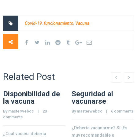
Covid-19
,
funcionamiento
,
Vacuna
Related Post
Disponibilidad de
Seguridad al
la vacuna
vacunarse
By 
masterwebcc
    |    
20 
By 
masterwebcc
    |    
6 comments
comments
¿Debería vacunarme? Sí. Es
¿Cuál vacuna debería
muy recomendable e