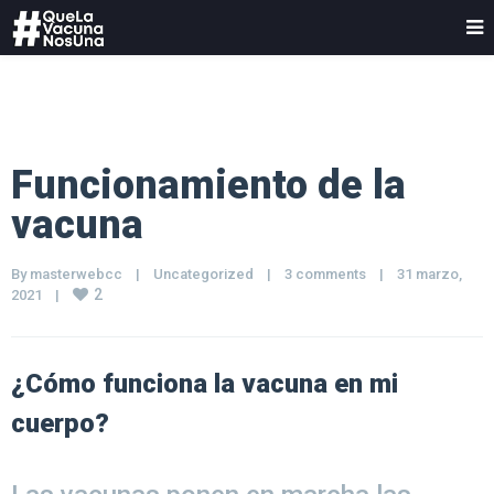
Funcionamiento de la
vacuna
By 
masterwebcc
|
Uncategorized
|
3 comments
|
31 marzo, 
2
2021    
|
¿Cómo funciona la vacuna en mi
cuerpo?