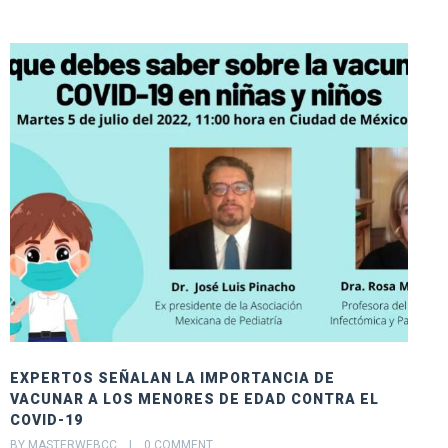
EXPERTOS SEÑALAN LA IMPORTANCIA DE
E
VACUNAR A LOS MENORES DE EDAD CONTRA EL
B
COVID-19
E
BY MASTERWEBCC    |    
0 COMMENT