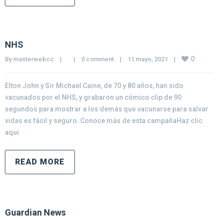
NHS
0
By 
masterwebcc
|
|
0 comment
|
11 mayo, 2021    
|
Elton John y Sir Michael Caine, de 70 y 80 años, han sido
vacunados por el NHS, y grabaron un cómico clip de 90
segundos para mostrar a los demás que vacunarse para salvar
vidas es fácil y seguro. Conoce más de esta campañaHaz clic
aquí
READ MORE
Guardian News