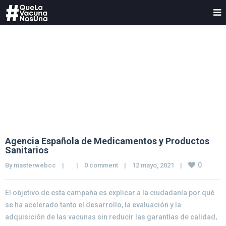
Blog
Agencia Española de Medicamentos y Productos
Sanitarios
0
By 
masterwebcc
|
|
0 comment
|
12 mayo, 2021    
|
El objetivo de esta campaña es explicar a la ciudadanía por qué
se ha acelerado tanto el desarrollo, la evaluación y la
adquisición de las vacunas sin reducir las garantías de calidad,