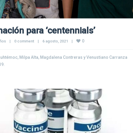
ación para ‘centennials’
0
años
|
0 comment
|
6 agosto, 2021    
|
auhtémoc, Milpa Alta, Magdalena Contreras y Venustiano Carranza
19.