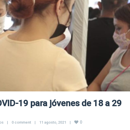
OVID-19 para jóvenes de 18 a 29
0
os
|
0 comment
|
11 agosto, 2021    
|