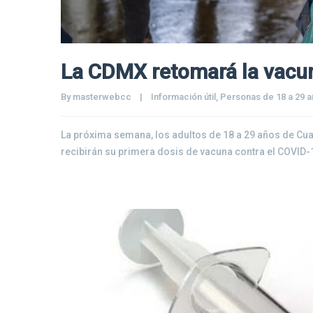
La CDMX retomará la vacun
By 
masterwebcc
|
Información útil
, 
Personas de 18 a 29 
La próxima semana, los adultos de 18 a 29 años de Cu
recibirán su primera dosis de vacuna contra el COVID-