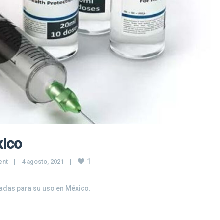
ico
1
ent
|
4 agosto, 2021    
|
adas para su uso en México.