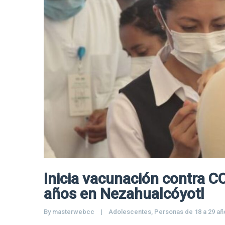
Inicia vacunación contra C
años en Nezahualcóyotl
By 
masterwebcc
|
Adolescentes
, 
Personas de 18 a 29 añ