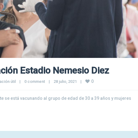
ción Estadio Nemesio Diez
0
ción útil
|
0 comment
|
28 julio, 2021    
|
te se está vacunando al grupo de edad de 30 a 39 años y mujeres