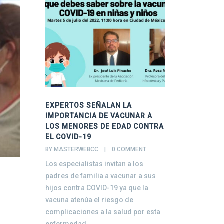
EXPERTOS SEÑALAN LA
EJERCÍTAT
IMPORTANCIA DE VACUNAR A
BY MASTERWEBCC 
LOS MENORES DE EDAD CONTRA
El Director G
EL COVID-19
Social, Maes
BY MASTERWEBCC    |    
0 COMMENT
través de la
Los especialistas invitan a los
de Cultura Fí
padres de familia a vacunar a sus
impulso
hijos contra COVID-19 ya que la
vacuna atenúa el riesgo de
complicaciones a la salud por esta