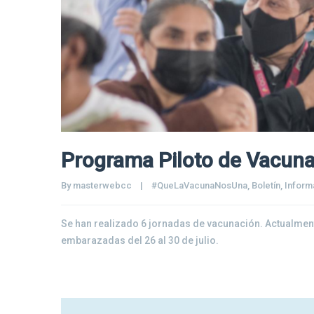
Programa Piloto de Vacuna
By 
masterwebcc
|
#QueLaVacunaNosUna
, 
Boletín
, 
Informa
Se han realizado 6 jornadas de vacunación. Actualmen
embarazadas del 26 al 30 de julio.